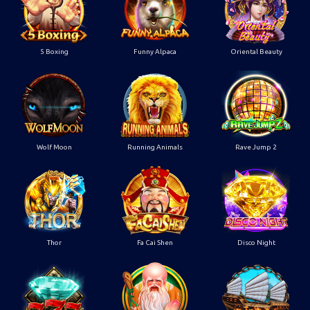
5 Boxing
Funny Alpaca
Oriental Beauty
Wolf Moon
Running Animals
Rave Jump 2
Thor
Fa Cai Shen
Disco Night