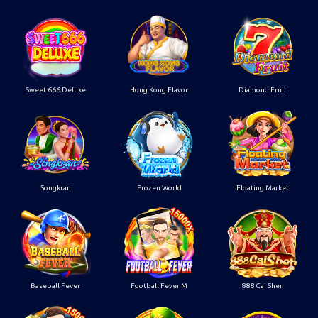
Sweet 666 Deluxe
Hong Kong Flavor
Diamond Fruit
Songkran
Frozen World
Floating Market
Baseball Fever
Football Fever M
888 Cai Shen