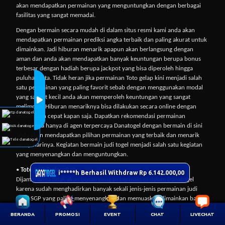
akan mendapatkan permainan yang menguntungkan dengan berbagai
fasilitas yang sangat memadai.
Dengan bermain secara mudah di dalam situs resmi kami anda akan
mendapatkan permainan prediksi angka terbaik dan paling akurat untuk
dimainkan. Jadi hiburan menarik apapun akan berlangsung dengan
aman dan anda akan mendapatkan banyak keuntungan berupa bonus
terbesar dengan hadiah berupa jackpot yang bisa diperoleh hingga
puluhan juta. Tidak heran jika permainan Toto gelap kini menjadi salah
satu permainan yang paling favorit sebab dengan menggunakan modal
yang sangat kecil anda akan memperoleh keuntungan yang sangat
melimpah. Hiburan menariknya bisa dilakukan secara online dengan
mudah dan cepat kapan saja. Dapatkan rekomendasi permainan
terbaiknya hanya di agen terpercaya Danatogel dengan bermain di sini
anda akan mendapatkan pilihan permainan yang terbaik dan menarik
setiap harinya. Kegiatan bermain judi togel menjadi salah satu kegiatan
yang menyenangkan dan menguntungkan.
•
Toto SGP Terlengkap
Dijamin anda tidak akan bosan dengan bermain di dalam Danatogel
karena sudah menghadirkan banyak sekali jenis-jenis permainan judi
togel SGP yang paling menyenangkan dan memuaskan dimainkan banyak
orang. Di sini pemain bisa memilih permainan togel Singapore secara
BERANDA
PROMOSI
EVENT
CHAT
LIVECHAT
bebas dan mendapatkan pilihan game yang menyenangkan. Bisa