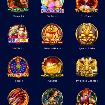
Zhong Kui
Six Candy
Fire Queen
Wolf Disco
Treasure House
Pyramid Raider
Hot Spin
Yuan Bao
Invincible Elephant