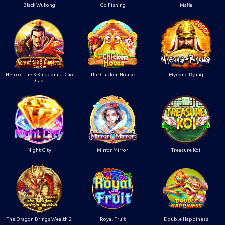
Black Wukong
Go Fishing
Mafia
Hero of the 3 Kingdoms - Cao
The Chicken House
Myeong Ryang
Cao
Night City
Mirror Mirror
Treasure Koi
The Dragon Brings Wealth 2
Royal Fruit
Double Happiness