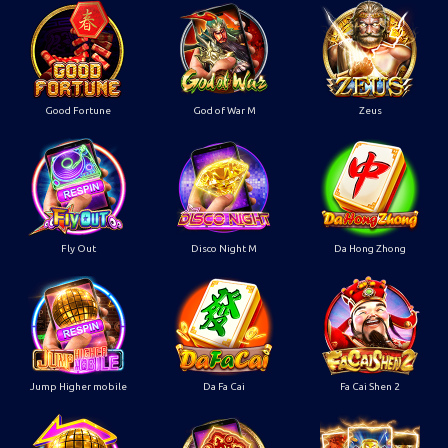
Good Fortune
God of War M
Zeus
Fly Out
Disco Night M
Da Hong Zhong
Jump Higher mobile
Da Fa Cai
Fa Cai Shen 2