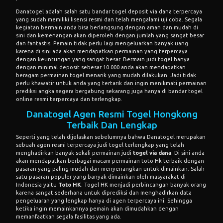
Danatogel
adalah salah satu bandar togel deposit via dana terpercaya
yang sudah memiliki lisensi resmi dan telah mengalami uji coba. Segala
kegiatan bermain anda bisa berlangsung dengan aman dan mudah di
sini dan kemenangan akan diperoleh dengan jumlah yang sangat besar
dan fantastis. Pemain tidak perlu lagi mengeluarkan banyak uang
karena di sini ada akan mendapatkan permainan yang terpercaya
dengan keuntungan yang sangat besar. Bermain judi togel hanya
dengan minimal deposit sebesar 10.000 anda akan mendapatkan
beragam permainan togel menarik yang mudah dilakukan. Jadi tidak
perlu khawatir untuk anda yang tertarik dan ingin menikmati permainan
prediksi angka segera bergabung sekarang juga hanya di
bandar togel
online
resmi terpercaya dan terlengkap.
Danatogel Agen Resmi Togel Hongkong
Terbaik Dan Lengkap
Seperti yang telah dijelaskan sebelumnya bahwa Danatogel merupakan
sebuah agen resmi terpercaya judi togel terlengkap yang telah
menghadirkan banyak sekali permainan judi
togel via dana
. Di sini anda
akan mendapatkan berbagai macam permainan toto Hk terbaik dengan
pasaran yang paling mudah dan menyenangkan untuk dimainkan. Salah
satu pasaran populer yang banyak dimainkan oleh masyarakat di
Indonesia yaitu
Toto HK
. Togel HK menjadi perbincangan banyak orang
karena sangat sederhana untuk diprediksi dan menghadirkan data
pengeluaran yang lengkap hanya di agen terpercaya ini. Sehingga
ketika ingin memainkannya pemain akan dimudahkan dengan
memanfaatkan segala fasilitas yang ada.