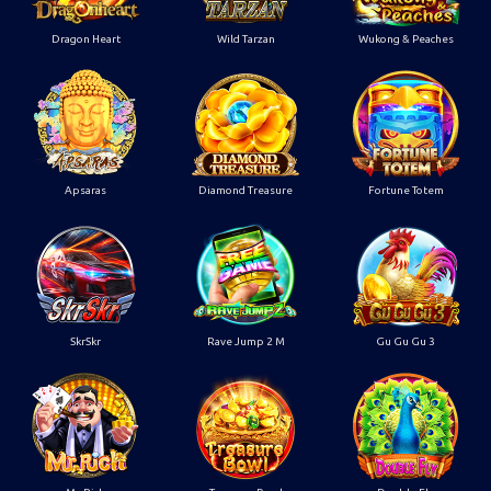
Dragon Heart
Wild Tarzan
Wukong & Peaches
Apsaras
Diamond Treasure
Fortune Totem
SkrSkr
Rave Jump 2 M
Gu Gu Gu 3