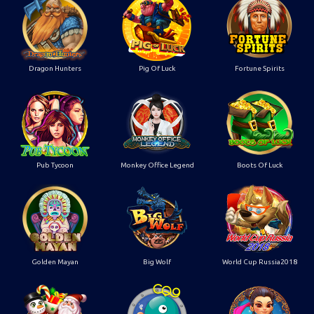
Dragon Hunters
Pig Of Luck
Fortune Spirits
Pub Tycoon
Monkey Office Legend
Boots Of Luck
Golden Mayan
Big Wolf
World Cup Russia2018