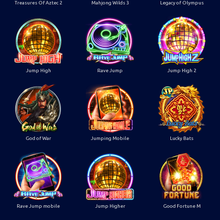
Treasures Of Aztec 2
Mahjong Wilds 3
Legacy of Olympus
Jump High
Rave Jump
Jump High 2
God of War
Jumping Mobile
Lucky Bats
Rave Jump mobile
Jump Higher
Good Fortune M