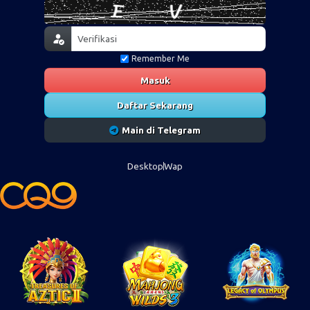
Remember Me
Masuk
Daftar Sekarang
Main di Telegram
Desktop
Wap