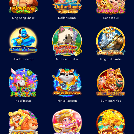
King Kong Shake
Dollar Bomb
Ganesha Jr.
Aladdins lamp
Monster Hunter
King of Atlantis
Hot Pinatas
Ninja Raccoon
Burning Xi-You