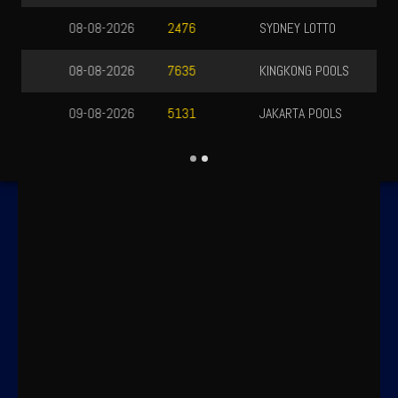
SYDNEY LOTTO
08-08-2026
1377
KINGKONG POOLS
08-08-2026
6239
JAKARTA POOLS
08-08-2026
9981