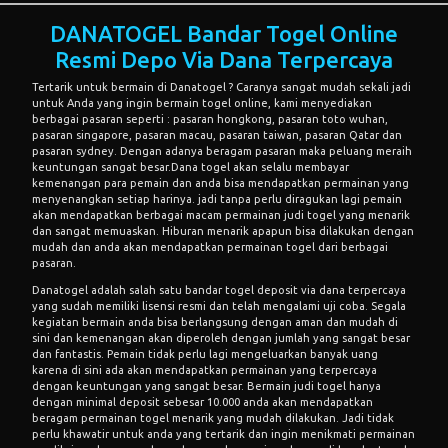
DANATOGEL Bandar Togel Online
Resmi Depo Via Dana Terpercaya
Tertarik untuk bermain di
Danatogel
? Caranya sangat mudah sekali jadi
untuk Anda yang ingin bermain togel online, kami menyediakan
berbagai pasaran seperti : pasaran hongkong, pasaran toto wuhan,
pasaran singapore, pasaran macau, pasaran taiwan, pasaran Qatar dan
pasaran sydney. Dengan adanya beragam pasaran maka peluang meraih
keuntungan sangat besar.Dana togel akan selalu membayar
kemenangan para pemain dan anda bisa mendapatkan permainan yang
menyenangkan setiap harinya. jadi tanpa perlu diragukan lagi pemain
akan mendapatkan berbagai macam permainan judi togel yang menarik
dan sangat memuaskan. Hiburan menarik apapun bisa dilakukan dengan
mudah dan anda akan mendapatkan permainan togel dari berbagai
pasaran.
Danatogel
adalah salah satu bandar togel deposit via dana terpercaya
yang sudah memiliki lisensi resmi dan telah mengalami uji coba. Segala
kegiatan bermain anda bisa berlangsung dengan aman dan mudah di
sini dan kemenangan akan diperoleh dengan jumlah yang sangat besar
dan fantastis. Pemain tidak perlu lagi mengeluarkan banyak uang
karena di sini ada akan mendapatkan permainan yang terpercaya
dengan keuntungan yang sangat besar. Bermain judi togel hanya
dengan minimal deposit sebesar 10.000 anda akan mendapatkan
beragam permainan togel menarik yang mudah dilakukan. Jadi tidak
perlu khawatir untuk anda yang tertarik dan ingin menikmati permainan