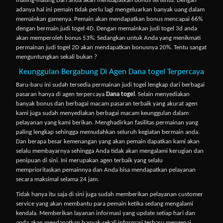
masing-masing Dari anda akan mendapatkan bonus tertentu. Dengan
adanya hal ini pemain tidak perlu lagi mengeluarkan banyak uang dalam
memainkan gamenya. Pemain akan mendapatkan bonus mencapai 66%
dengan bermain judi togel 4D. Dengan memainkan judi togel 3d anda
akan memperoleh bonus 53%. Sedangkan untuk Anda yang menikmati
permainan judi togel 2D akan mendapatkan bonusnya 20%. Tentu sangat
menguntungkan sekali bukan ?
Keunggulan Bergabung Di Agen Dana togel Terpercaya
Baru-baru ini sudah tersedia permainan judi togel lengkap dari berbagai
pasaran hanya di agen terpercaya
Dana togel
. Selain menyediakan
banyak bonus dan berbagai macam pasaran terbaik yang akurat agen
kami juga sudah menyediakan berbagai macam keunggulan dalam
pelayanan yang kami berikan. Menghadirkan fasilitas permainan yang
paling lengkap sehingga memudahkan seluruh kegiatan bermain anda.
Dan berapa besar kemenangan yang akan pemain dapatkan kami akan
selalu membayarnya sehingga Anda tidak akan mengalami kerugian dan
penipuan di sini. Ini merupakan agen terbaik yang selalu
memprioritaskan pemainnya dan Anda bisa mendapatkan pelayanan
secara maksimal selama 24 jam.
Tidak hanya itu saja di sini juga sudah memberikan pelayanan customer
service yang akan membantu para pemain ketika sedang mengalami
kendala. Memberikan layanan informasi yang update setiap hari dan
anda akan mendapatkan banyak sekali informasi terbaru mengenai