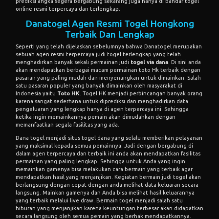
prediksi angka segera bergabung sekarang juga hanya di
bandar togel
online
resmi terpercaya dan terlengkap.
Danatogel Agen Resmi Togel Hongkong
Terbaik Dan Lengkap
Seperti yang telah dijelaskan sebelumnya bahwa Danatogel merupakan
sebuah agen resmi terpercaya judi togel terlengkap yang telah
menghadirkan banyak sekali permainan judi
togel via dana
. Di sini anda
akan mendapatkan berbagai macam permainan toto Hk terbaik dengan
pasaran yang paling mudah dan menyenangkan untuk dimainkan. Salah
satu pasaran populer yang banyak dimainkan oleh masyarakat di
Indonesia yaitu
Toto HK
. Togel HK menjadi perbincangan banyak orang
karena sangat sederhana untuk diprediksi dan menghadirkan data
pengeluaran yang lengkap hanya di agen terpercaya ini. Sehingga
ketika ingin memainkannya pemain akan dimudahkan dengan
memanfaatkan segala fasilitas yang ada.
Dana togel
menjadi situs togel dana yang selalu memberikan pelayanan
yang maksimal kepada semua pemainnya. Jadi dengan bergabung di
dalam agen terpercaya dan terbaik ini anda akan mendapatkan fasilitas
permainan yang paling lengkap. Sehingga untuk Anda yang ingin
memainkan gamenya bisa melakukan cara bermain yang terbaik agar
mendapatkan hasil yang menjanjikan. Kegiatan bermain judi togel akan
berlangsung dengan cepat dengan anda melihat data keluaran secara
langsung. Mainkan gamenya dan Anda bisa melihat hasil keluarannya
yang terbaik melalui live draw. Bermain togel menjadi salah satu
hiburan yang menjanjikan karena keuntungan terbesar akan didapatkan
secara langsung oleh semua pemain yang berhak mendapatkannya.