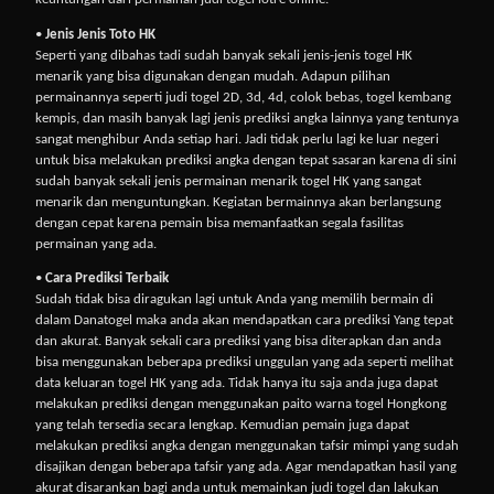
•
Jenis Jenis Toto HK
Seperti yang dibahas tadi sudah banyak sekali jenis-jenis togel HK
menarik yang bisa digunakan dengan mudah. Adapun pilihan
permainannya seperti judi togel 2D, 3d, 4d, colok bebas, togel kembang
kempis, dan masih banyak lagi jenis prediksi angka lainnya yang tentunya
sangat menghibur Anda setiap hari. Jadi tidak perlu lagi ke luar negeri
untuk bisa melakukan prediksi angka dengan tepat sasaran karena di sini
sudah banyak sekali jenis permainan menarik togel HK yang sangat
menarik dan menguntungkan. Kegiatan bermainnya akan berlangsung
dengan cepat karena pemain bisa memanfaatkan segala fasilitas
permainan yang ada.
•
Cara Prediksi Terbaik
Sudah tidak bisa diragukan lagi untuk Anda yang memilih bermain di
dalam
Danatogel
maka anda akan mendapatkan cara prediksi Yang tepat
dan akurat. Banyak sekali cara prediksi yang bisa diterapkan dan anda
bisa menggunakan beberapa prediksi unggulan yang ada seperti melihat
data keluaran togel HK yang ada. Tidak hanya itu saja anda juga dapat
melakukan prediksi dengan menggunakan paito warna togel Hongkong
yang telah tersedia secara lengkap. Kemudian pemain juga dapat
melakukan prediksi angka dengan menggunakan tafsir mimpi yang sudah
disajikan dengan beberapa tafsir yang ada. Agar mendapatkan hasil yang
akurat disarankan bagi anda untuk memainkan judi togel dan lakukan