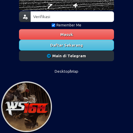
Remember Me
Masuk
Daftar Sekarang
Main di Telegram
Desktop
Wap