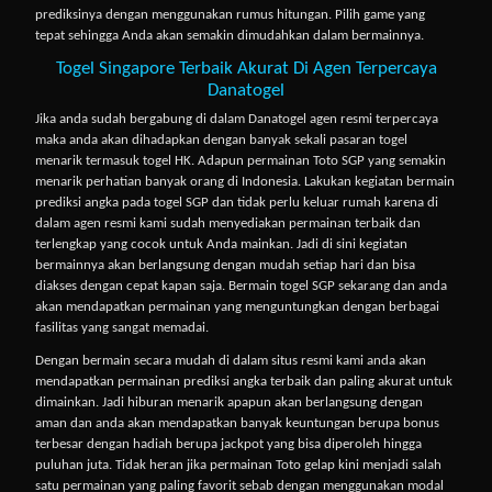
prediksinya dengan menggunakan rumus hitungan. Pilih game yang
tepat sehingga Anda akan semakin dimudahkan dalam bermainnya.
Togel Singapore Terbaik Akurat Di Agen Terpercaya
Danatogel
Jika anda sudah bergabung di dalam Danatogel agen resmi terpercaya
maka anda akan dihadapkan dengan banyak sekali pasaran togel
menarik termasuk togel HK. Adapun permainan Toto SGP yang semakin
menarik perhatian banyak orang di Indonesia. Lakukan kegiatan bermain
prediksi angka pada togel SGP dan tidak perlu keluar rumah karena di
dalam agen resmi kami sudah menyediakan permainan terbaik dan
terlengkap yang cocok untuk Anda mainkan. Jadi di sini kegiatan
bermainnya akan berlangsung dengan mudah setiap hari dan bisa
diakses dengan cepat kapan saja. Bermain togel SGP sekarang dan anda
akan mendapatkan permainan yang menguntungkan dengan berbagai
fasilitas yang sangat memadai.
Dengan bermain secara mudah di dalam situs resmi kami anda akan
mendapatkan permainan prediksi angka terbaik dan paling akurat untuk
dimainkan. Jadi hiburan menarik apapun akan berlangsung dengan
aman dan anda akan mendapatkan banyak keuntungan berupa bonus
terbesar dengan hadiah berupa jackpot yang bisa diperoleh hingga
puluhan juta. Tidak heran jika permainan Toto gelap kini menjadi salah
satu permainan yang paling favorit sebab dengan menggunakan modal