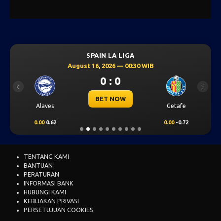
SPAIN LA LIGA
August 16, 2026 — 00:30 WIB
0 : 0
Previous
Next
BET NOW
Alaves
Getafe
0.00
0.62
0.00
-0.72
TENTANG KAMI
BANTUAN
PERATURAN
INFORMASI BANK
HUBUNGI KAMI
KEBIJAKAN PRIVASI
PERSETUJUAN COOKIES