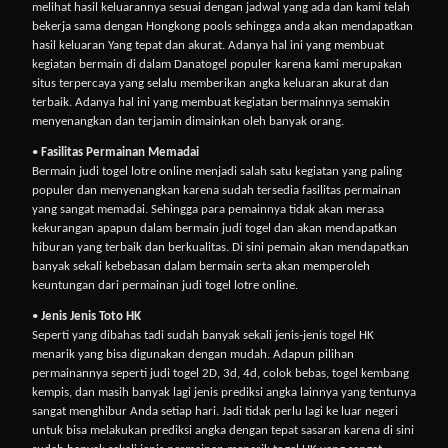
melihat hasil keluarannya sesuai dengan jadwal yang ada dan kami telah
bekerja sama dengan Hongkong pools sehingga anda akan mendapatkan
hasil keluaran Yang tepat dan akurat. Adanya hal ini yang membuat
kegiatan bermain di dalam Danatogel populer karena kami merupakan
situs terpercaya yang selalu memberikan angka keluaran akurat dan
terbaik. Adanya hal ini yang membuat kegiatan bermainnya semakin
menyenangkan dan terjamin dimainkan oleh banyak orang.
•
Fasilitas Permainan Memadai
Bermain judi togel lotre online menjadi salah satu kegiatan yang paling
populer dan menyenangkan karena sudah tersedia fasilitas permainan
yang sangat memadai. Sehingga para pemainnya tidak akan merasa
kekurangan apapun dalam bermain judi togel dan akan mendapatkan
hiburan yang terbaik dan berkualitas. Di sini pemain akan mendapatkan
banyak sekali kebebasan dalam bermain serta akan memperoleh
keuntungan dari permainan judi togel lotre online.
•
Jenis Jenis Toto HK
Seperti yang dibahas tadi sudah banyak sekali jenis-jenis togel HK
menarik yang bisa digunakan dengan mudah. Adapun pilihan
permainannya seperti judi togel 2D, 3d, 4d, colok bebas, togel kembang
kempis, dan masih banyak lagi jenis prediksi angka lainnya yang tentunya
sangat menghibur Anda setiap hari. Jadi tidak perlu lagi ke luar negeri
untuk bisa melakukan prediksi angka dengan tepat sasaran karena di sini