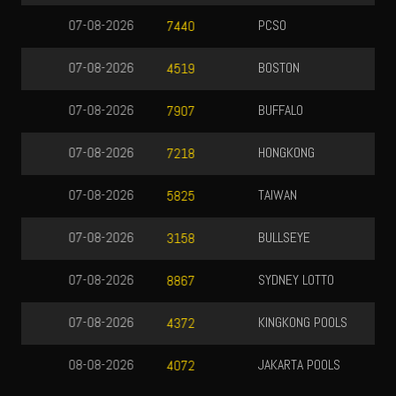
PCSO
07-08-2026
6964
BOSTON
07-08-2026
4925
BUFFALO
07-08-2026
6914
HONGKONG
07-08-2026
6011
TAIWAN
07-08-2026
5838
BULLSEYE
07-08-2026
4853
SYDNEY LOTTO
07-08-2026
3712
KINGKONG POOLS
07-08-2026
2898
JAKARTA POOLS
07-08-2026
7140