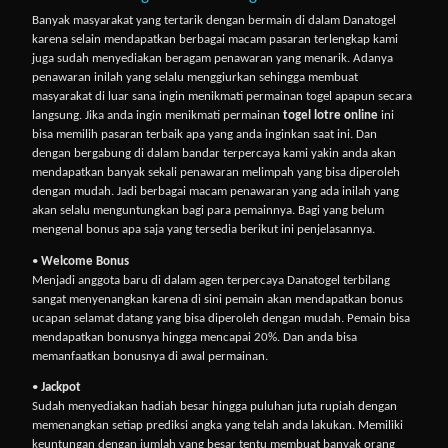
Banyak masyarakat yang tertarik dengan bermain di dalam Danatogel
karena selain mendapatkan berbagai macam pasaran terlengkap kami
juga sudah menyediakan beragam penawaran yang menarik. Adanya
penawaran inilah yang selalu menggiurkan sehingga membuat
masyarakat di luar sana ingin menikmati permainan togel apapun secara
langsung. Jika anda ingin menikmati permainan
togel lotre online
ini
bisa memilih pasaran terbaik apa yang anda inginkan saat ini. Dan
dengan bergabung di dalam bandar terpercaya kami yakin anda akan
mendapatkan banyak sekali penawaran melimpah yang bisa diperoleh
dengan mudah. Jadi berbagai macam penawaran yang ada inilah yang
akan selalu menguntungkan bagi para pemainnya. Bagi yang belum
mengenal bonus apa saja yang tersedia berikut ini penjelasannya.
•
Welcome Bonus
Menjadi anggota baru di dalam agen terpercaya Danatogel terbilang
sangat menyenangkan karena di sini pemain akan mendapatkan bonus
ucapan selamat datang yang bisa diperoleh dengan mudah. Pemain bisa
mendapatkan bonusnya hingga mencapai 20%. Dan anda bisa
memanfaatkan bonusnya di awal permainan.
•
Jackpot
Sudah menyediakan hadiah besar hingga puluhan juta rupiah dengan
memenangkan setiap prediksi angka yang telah anda lakukan. Memiliki
keuntungan dengan jumlah yang besar tentu membuat banyak orang