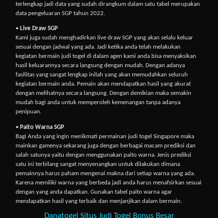
terlengkap jadi data yang sudah dirangkum dalam satu tabel merupakan
data pengeluaran SGP tahun 2022.
•
Live Draw SGP
Kami juga sudah menghadirkan live draw SGP yang akan selalu keluar
sesuai dengan jadwal yang ada. Jadi ketika anda telah melakukan
kegiatan bermain judi togel di dalam agen kami anda bisa menyaksikan
hasil keluarannya secara langsung dengan mudah. Dengan adanya
fasilitas yang sangat lengkap inilah yang akan memudahkan seluruh
kegiatan bermain anda. Pemain akan mendapatkan hasil yang akurat
dengan melihatnya secara langsung. Dengan demikian maka semakin
mudah bagi anda untuk memperoleh kemenangan tanpa adanya
penipuan.
•
Paito Warna SGP
Bagi Anda yang ingin menikmati permainan judi
togel Singapore
maka
mainkan gamenya sekarang juga dengan berbagai macam prediksi dan
salah satunya yaitu dengan menggunakan paito warna. Jenis prediksi
satu ini terbilang sangat menyenangkan untuk dilakukan dimana
pemainnya harus paham mengenai makna dari setiap warna yang ada.
Karena memiliki warna yang berbeda jadi anda harus menafsirkan sesuai
dengan yang anda dapatkan. Gunakan tabel paito warna agar
mendapatkan hasil yang terbaik dan menjanjikan dalam bermain.
Danatogel Situs Judi Togel Bonus Besar