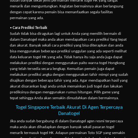
sudah banyak sekali jenis permainan menarik togel HK yang sangat
menarik dan menguntungkan. Kegiatan bermainnya akan berlangsung
dengan cepat karena pemain bisa memanfaatkan segala fasilitas
permainan yang ada.
•
Cara Prediksi Terbaik
Sudah tidak bisa diragukan lagi untuk Anda yang memilih bermain di
dalam
Danatogel
maka anda akan mendapatkan cara prediksi Yang tepat
dan akurat. Banyak sekali cara prediksi yang bisa diterapkan dan anda
bisa menggunakan beberapa prediksi unggulan yang ada seperti melihat
data keluaran togel HK yang ada. Tidak hanya itu saja anda juga dapat
melakukan prediksi dengan menggunakan paito warna togel Hongkong
yang telah tersedia secara lengkap. Kemudian pemain juga dapat
melakukan prediksi angka dengan menggunakan tafsir mimpi yang sudah
disajikan dengan beberapa tafsir yang ada. Agar mendapatkan hasil yang
akurat disarankan bagi anda untuk memainkan judi togel dan lakukan
prediksinya dengan menggunakan rumus hitungan. Pilih game yang
tepat sehingga Anda akan semakin dimudahkan dalam bermainnya.
Togel Singapore Terbaik Akurat Di Agen Terpercaya
Danatogel
Jika anda sudah bergabung di dalam Danatogel agen resmi terpercaya
maka anda akan dihadapkan dengan banyak sekali pasaran togel
menarik termasuk togel HK. Adapun permainan Toto SGP yang semakin