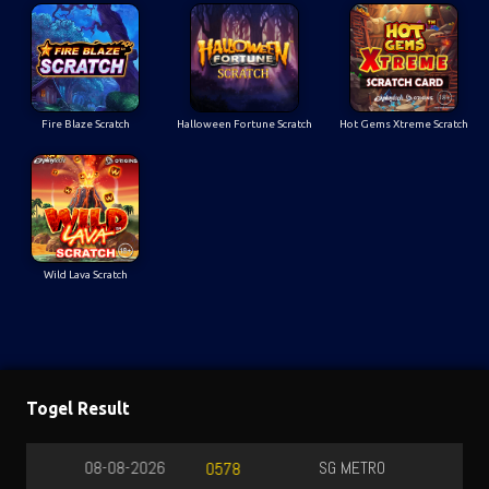
Fire Blaze Scratch
Halloween Fortune Scratch
Hot Gems Xtreme Scratch
Wild Lava Scratch
Togel Result
SG METRO
07-08-2026
9123