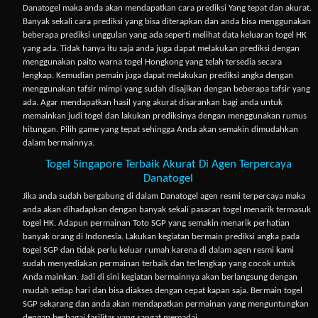
Danatogel
maka anda akan mendapatkan cara prediksi Yang tepat dan akurat.
Banyak sekali cara prediksi yang bisa diterapkan dan anda bisa menggunakan
beberapa prediksi unggulan yang ada seperti melihat data keluaran togel HK
yang ada. Tidak hanya itu saja anda juga dapat melakukan prediksi dengan
menggunakan paito warna togel Hongkong yang telah tersedia secara
lengkap. Kemudian pemain juga dapat melakukan prediksi angka dengan
menggunakan tafsir mimpi yang sudah disajikan dengan beberapa tafsir yang
ada. Agar mendapatkan hasil yang akurat disarankan bagi anda untuk
memainkan judi togel dan lakukan prediksinya dengan menggunakan rumus
hitungan. Pilih game yang tepat sehingga Anda akan semakin dimudahkan
dalam bermainnya.
Togel Singapore Terbaik Akurat Di Agen Terpercaya
Danatogel
Jika anda sudah bergabung di dalam Danatogel agen resmi terpercaya maka
anda akan dihadapkan dengan banyak sekali pasaran togel menarik termasuk
togel HK. Adapun permainan Toto SGP yang semakin menarik perhatian
banyak orang di Indonesia. Lakukan kegiatan bermain prediksi angka pada
togel SGP dan tidak perlu keluar rumah karena di dalam agen resmi kami
sudah menyediakan permainan terbaik dan terlengkap yang cocok untuk
Anda mainkan. Jadi di sini kegiatan bermainnya akan berlangsung dengan
mudah setiap hari dan bisa diakses dengan cepat kapan saja. Bermain togel
SGP sekarang dan anda akan mendapatkan permainan yang menguntungkan
dengan berbagai fasilitas yang sangat memadai.