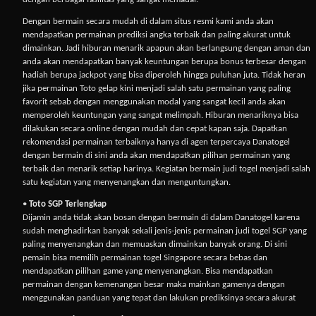
Dengan bermain secara mudah di dalam situs resmi kami anda akan
mendapatkan permainan prediksi angka terbaik dan paling akurat untuk
dimainkan. Jadi hiburan menarik apapun akan berlangsung dengan aman dan
anda akan mendapatkan banyak keuntungan berupa bonus terbesar dengan
hadiah berupa jackpot yang bisa diperoleh hingga puluhan juta. Tidak heran
jika permainan Toto gelap kini menjadi salah satu permainan yang paling
favorit sebab dengan menggunakan modal yang sangat kecil anda akan
memperoleh keuntungan yang sangat melimpah. Hiburan menariknya bisa
dilakukan secara online dengan mudah dan cepat kapan saja. Dapatkan
rekomendasi permainan terbaiknya hanya di agen terpercaya Danatogel
dengan bermain di sini anda akan mendapatkan pilihan permainan yang
terbaik dan menarik setiap harinya. Kegiatan bermain judi togel menjadi salah
satu kegiatan yang menyenangkan dan menguntungkan.
•
Toto SGP Terlengkap
Dijamin anda tidak akan bosan dengan bermain di dalam Danatogel karena
sudah menghadirkan banyak sekali jenis-jenis permainan judi togel SGP yang
paling menyenangkan dan memuaskan dimainkan banyak orang. Di sini
pemain bisa memilih permainan togel Singapore secara bebas dan
mendapatkan pilihan game yang menyenangkan. Bisa mendapatkan
permainan dengan kemenangan besar maka mainkan gamenya dengan
menggunakan panduan yang tepat dan lakukan prediksinya secara akurat