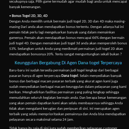
secukupnya saja. Pilih game termudah agar mudah bagi anda untuk mencapai
banyak kemenangan.
•
Bonus Togel 2D, 3D, 4D
Dengan Anda memilih untuk bermain judi togel 2D, 3D dan 4D maka masing-
masing Dari anda akan mendapatkan bonus tertentu. Dengan adanya hal ini
pemain tidak perlu lagi mengeluarkan banyak uang dalam memainkan
gamenya. Pemain akan mendapatkan bonus mencapai 66% dengan bermain
judi togel 4D. Dengan memainkan judi togel 3d anda akan memperoleh bonus
53%. Sedangkan untuk Anda yang menikmati permainan judi togel 2D akan
mendapatkan bonusnya 20%. Tentu sangat menguntungkan sekali bukan ?
Keunggulan Bergabung Di Agen Dana togel Terpercaya
Baru-baru ini sudah tersedia permainan judi togel lengkap dari berbagai
pasaran hanya di agen terpercaya
Dana togel
. Selain menyediakan banyak
bonus dan berbagai macam pasaran terbaik yang akurat agen kami juga
sudah menyediakan berbagai macam keunggulan dalam pelayanan yang kami
berikan. Menghadirkan fasilitas permainan yang paling lengkap sehingga
memudahkan seluruh kegiatan bermain anda. Dan berapa besar kemenangan
yang akan pemain dapatkan kami akan selalu membayarnya sehingga Anda
tidak akan mengalami kerugian dan penipuan di sini. Ini merupakan agen
terbaik yang selalu memprioritaskan pemainnya dan Anda bisa mendapatkan
pelayanan secara maksimal selama 24 jam.
Tidak hanya itu saja di sini juga sudah memberikan pelayanan customer