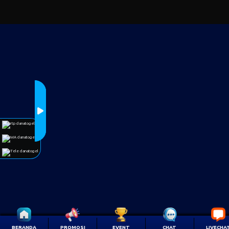
BERANDA
PROMOSI
EVENT
CHAT
LIVECHA