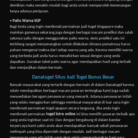
demikian maka semakin mudah bagi anda untuk memperoleh kemenangan
tanpa adanya penipuan.
•
Paito Warna SGP
Bagi Anda yang ingin menikmati permainan judi
togel Singapore
maka
mainkan gamenya sekarang juga dengan berbagai macam prediksi dan salah
satunya yaitu dengan menggunakan paito warna. Jenis prediksi satu ini
terbilang sangat menyenangkan untuk dilakukan dimana pemainnya harus
paham mengenai makna dari setiap warna yang ada. Karena memiliki warna
yang berbeda jadi anda harus menafsirkan sesuai dengan yang anda
dapatkan. Gunakan tabel paito warna agar mendapatkan hasil yang terbaik
dan menjanjikan dalam bermain.
Danatogel Situs Judi Togel Bonus Besar
Banyak masyarakat yang tertarik dengan bermain di dalam Danatogel karena
selain mendapatkan berbagai macam pasaran terlengkap kami juga sudah
menyediakan beragam penawaran yang menarik. Adanya penawaran inilah
yang selalu menggiurkan sehingga membuat masyarakat di luar sana ingin
menikmati permainan togel apapun secara langsung. Jika anda ingin
menikmati permainan
togel lotre online
ini bisa memilih pasaran terbaik apa
yang anda inginkan saat ini. Dan dengan bergabung di dalam bandar
terpercaya kami yakin anda akan mendapatkan banyak sekali penawaran
melimpah yang bisa diperoleh dengan mudah. Jadi berbagai macam
penawaran yang ada inilah yang akan selalu menguntungkan bagi para