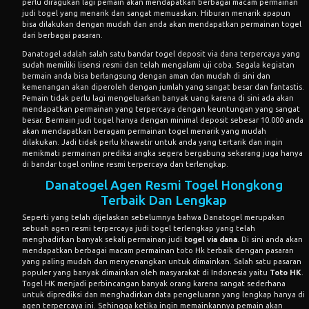
perlu diragukan lagi pemain akan mendapatkan berbagai macam permainan
judi togel yang menarik dan sangat memuaskan. Hiburan menarik apapun
bisa dilakukan dengan mudah dan anda akan mendapatkan permainan togel
dari berbagai pasaran.
Danatogel
adalah salah satu bandar togel deposit via dana terpercaya yang
sudah memiliki lisensi resmi dan telah mengalami uji coba. Segala kegiatan
bermain anda bisa berlangsung dengan aman dan mudah di sini dan
kemenangan akan diperoleh dengan jumlah yang sangat besar dan fantastis.
Pemain tidak perlu lagi mengeluarkan banyak uang karena di sini ada akan
mendapatkan permainan yang terpercaya dengan keuntungan yang sangat
besar. Bermain judi togel hanya dengan minimal deposit sebesar 10.000 anda
akan mendapatkan beragam permainan togel menarik yang mudah
dilakukan. Jadi tidak perlu khawatir untuk anda yang tertarik dan ingin
menikmati permainan prediksi angka segera bergabung sekarang juga hanya
di
bandar togel online
resmi terpercaya dan terlengkap.
Danatogel Agen Resmi Togel Hongkong
Terbaik Dan Lengkap
Seperti yang telah dijelaskan sebelumnya bahwa Danatogel merupakan
sebuah agen resmi terpercaya judi togel terlengkap yang telah
menghadirkan banyak sekali permainan judi
togel via dana
. Di sini anda akan
mendapatkan berbagai macam permainan toto Hk terbaik dengan pasaran
yang paling mudah dan menyenangkan untuk dimainkan. Salah satu pasaran
populer yang banyak dimainkan oleh masyarakat di Indonesia yaitu
Toto HK
.
Togel HK menjadi perbincangan banyak orang karena sangat sederhana
untuk diprediksi dan menghadirkan data pengeluaran yang lengkap hanya di
agen terpercaya ini. Sehingga ketika ingin memainkannya pemain akan