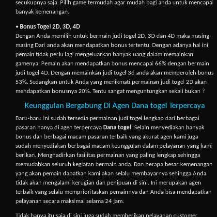
secukupnya saja. Pilih game termudah agar mudah bagi anda untuk mencapai
banyak kemenangan.
•
Bonus Togel 2D, 3D, 4D
Dengan Anda memilih untuk bermain judi togel 2D, 3D dan 4D maka masing-
masing Dari anda akan mendapatkan bonus tertentu. Dengan adanya hal ini
pemain tidak perlu lagi mengeluarkan banyak uang dalam memainkan
gamenya. Pemain akan mendapatkan bonus mencapai 66% dengan bermain
judi togel 4D. Dengan memainkan judi togel 3d anda akan memperoleh bonus
53%. Sedangkan untuk Anda yang menikmati permainan judi togel 2D akan
mendapatkan bonusnya 20%. Tentu sangat menguntungkan sekali bukan ?
Keunggulan Bergabung Di Agen Dana togel Terpercaya
Baru-baru ini sudah tersedia permainan judi togel lengkap dari berbagai
pasaran hanya di agen terpercaya
Dana togel
. Selain menyediakan banyak
bonus dan berbagai macam pasaran terbaik yang akurat agen kami juga
sudah menyediakan berbagai macam keunggulan dalam pelayanan yang kami
berikan. Menghadirkan fasilitas permainan yang paling lengkap sehingga
memudahkan seluruh kegiatan bermain anda. Dan berapa besar kemenangan
yang akan pemain dapatkan kami akan selalu membayarnya sehingga Anda
tidak akan mengalami kerugian dan penipuan di sini. Ini merupakan agen
terbaik yang selalu memprioritaskan pemainnya dan Anda bisa mendapatkan
pelayanan secara maksimal selama 24 jam.
Tidak hanya itu saja di sini juga sudah memberikan pelayanan customer