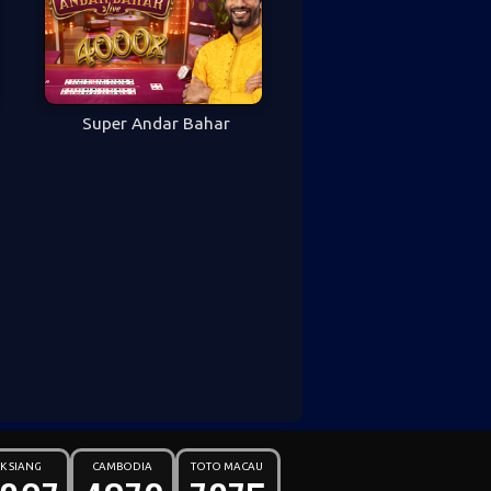
Super Andar Bahar
K SIANG
CAMBODIA
TOTO MACAU