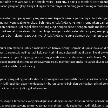
kan oleh masyarakat di Indonesia yaitu
Toto HK
. Togel HK menjadi perbincan
uaran yang lengkap hanya di agen terpercaya ini. Sehingga ketika ingin mem
lu memberikan pelayanan yang maksimal kepada semua pemainnya. Jadi denga
ermainan yang paling lengkap. Sehingga untuk Anda yang ingin memainkan game
atan bermain judi togel akan berlangsung dengan cepat dengan anda melihat 
rbaik melalui live draw. Bermain togel menjadi salah satu hiburan yang menja
 yang berhak mendapatkannya. Untuk Anda yang suka dengan permainan toto 
 populer dan menarik untuk dimainkan oleh banyak orang. Bermain di sini anda aka
an. Cara untuk melihat hasil keluaran hari ini anda bisa melihat di dalam live draw HK
rja sama dengan Hongkong pools sehingga anda akan mendapatkan hasil keluaran Yang
a kami merupakan situs terpercaya yang selalu memberikan angka keluaran akurat da
mainkan oleh banyak orang.
 kegiatan yang paling populer dan menyenangkan karena sudah tersedia fasilitas per
 judi togel dan akan mendapatkan hiburan yang terbaik dan berkualitas. Di sini p
ri permainan judi togel lotre online.
-jenis togel HK menarik yang bisa digunakan dengan mudah. Adapun pilihan permainanny
i angka lainnya yang tentunya sangat menghibur Anda setiap hari. Jadi tidak perlu lag