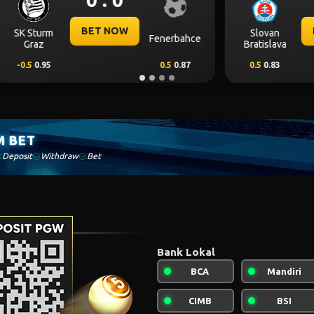
0 : 0
Saint-
e-Ba
oise
BET NOW
e-
e-France
Netherlands
1.00
0.7
0.00
0.76
0.00
1.00
M BET
Deposit
Withdraw
Bet
Bank Lokal
BCA
Mandiri
CIMB
BSI