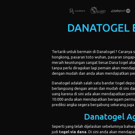
DANATOGEL Ba
Tertarik untuk bermain di
Danatogel
? Caranya s
hongkong, pasaran toto wuhan, pasaran singap
meraih keuntungan sangat besar.Dana togel ak
tanpa perlu diragukan lagi pemain akan menda
dengan mudah dan anda akan mendapatkan perm
Danatogel
adalah salah satu bandar togel depos
berlangsung dengan aman dan mudah di sini dan
uang karena di sini ada akan mendapatkan perm
10.000 anda akan mendapatkan beragam permaina
prediksi angka segera bergabung sekarang juga
Danatogel A
Seperti yang telah dijelaskan sebelumnya bahw
judi
togel via dana
. Di sini anda akan menda