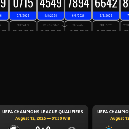
19
0715
4549
7894
6642
8
26
5/8/2026
6/8/2026
6/8/2026
6/8/2026
7
N
BUFFALO
HONGKONG
TAIWAN
BULLSEYE
SYD
96
8928
1083
4587
4853
3
26
6/8/2026
6/8/2026
6/8/2026
7/8/2026
7
IERS
E-FOOTBALL F24 INTERNATIONAL
E-FO
FRIENDLY
August 7, 2026 — 18:30 WIB