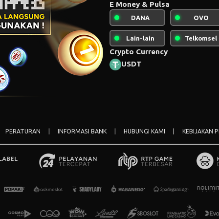
E Money & Pulsa
DANA
OVO
Lain-lain
Telkomsel
Crypto Currency
USDT
PERATURAN
|
INFORMASI BANK
|
HUBUNGI KAMI
|
KEBIJAKAN P