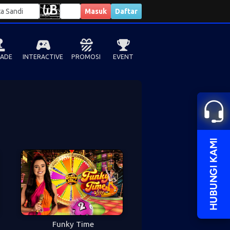
 Danatogel : Situs Slot Online dan Togel Online Pasaran Terlengkap Indonesia
Masuk
Daftar
ADE
INTERACTIVE
PROMOSI
EVENT
Funky Time