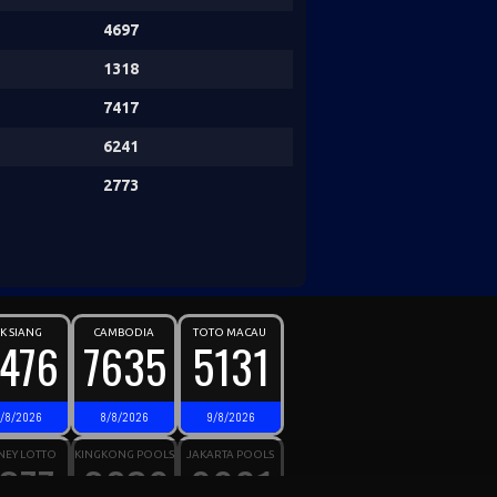
4697
1318
7417
6241
2773
K SIANG
CAMBODIA
TOTO MACAU
476
7635
5131
/8/2026
8/8/2026
9/8/2026
NEY LOTTO
KINGKONG POOLS
JAKARTA POOLS
377
6239
9981