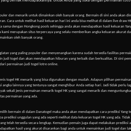
 yang berhak mendapatkannya. Untuk Anda yang suka dengan permainan toto 
 populer dan menarik untuk dimainkan oleh banyak orang. Bermain di sini anda aka
an. Cara untuk melihat hasil keluaran hari ini anda bisa melihat di dalam live draw HK
rja sama dengan Hongkong pools sehingga anda akan mendapatkan hasil keluaran Yang
a kami merupakan situs terpercaya yang selalu memberikan angka keluaran akurat da
mainkan oleh banyak orang.
 kegiatan yang paling populer dan menyenangkan karena sudah tersedia fasilitas per
 judi togel dan akan mendapatkan hiburan yang terbaik dan berkualitas. Di sini p
ri permainan judi togel lotre online.
-jenis togel HK menarik yang bisa digunakan dengan mudah. Adapun pilihan permainanny
i angka lainnya yang tentunya sangat menghibur Anda setiap hari. Jadi tidak perlu lag
anyak sekali jenis permainan menarik togel HK yang sangat menarik dan menguntungk
itas permainan yang ada.
emilih bermain di dalam
Danatogel
maka anda akan mendapatkan cara prediksi Yang tep
 prediksi unggulan yang ada seperti melihat data keluaran togel HK yang ada. Tidak 
ng telah tersedia secara lengkap. Kemudian pemain juga dapat melakukan prediksi
endapatkan hasil yang akurat disarankan bagi anda untuk memainkan judi togel dan