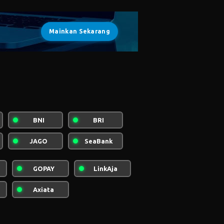
Mainkan Sekarang
BNI
BRI
JAGO
SeaBank
GOPAY
LinkAja
Axiata