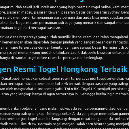
angat mudah sekali jadi untuk Anda yang ingin bermain togel online, kami men
ore, pasaran macau, pasaran taiwan, pasaran Qatar dan pasaran sydney. D
an selalu membayar kemenangan para pemain dan anda bisa mendapatkan perm
patkan berbagai macam permainan judi togel yang menarik dan sangat memuas
ainan togel dari berbagai pasaran.
it via dana terpercaya yang sudah memiliki lisensi resmi dan telah mengalami 
 kemenangan akan diperoleh dengan jumlah yang sangat besar dan fantastis. 
ainan yang terpercaya dengan keuntungan yang sangat besar. Bermain judi to
n togel menarik yang mudah dilakukan. Jadi tidak perlu khawatir untuk anda
 hanya di
bandar togel online
resmi terpercaya dan terlengkap.
gen Resmi Togel Hongkong Terbaik
a Danatogel merupakan sebuah agen resmi terpercaya judi togel terlengkap y
patkan berbagai macam permainan toto Hk terbaik dengan pasaran yang palin
kan oleh masyarakat di Indonesia yaitu
Toto HK
. Togel HK menjadi perbincan
uaran yang lengkap hanya di agen terpercaya ini. Sehingga ketika ingin mem
lu memberikan pelayanan yang maksimal kepada semua pemainnya. Jadi denga
ermainan yang paling lengkap. Sehingga untuk Anda yang ingin memainkan game
atan bermain judi togel akan berlangsung dengan cepat dengan anda melihat 
rbaik melalui live draw. Bermain togel menjadi salah satu hiburan yang menja