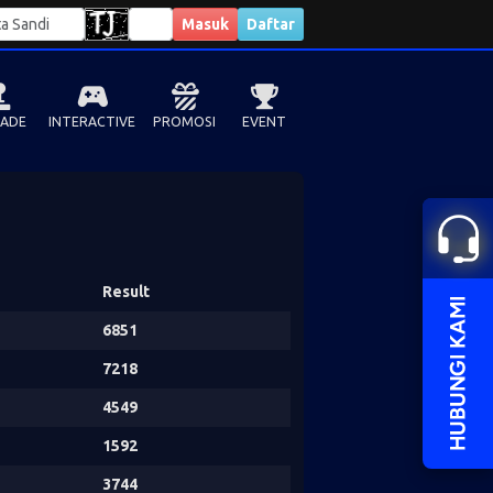
di Danatogel : Situs Slot Online dan Togel Online Pasaran Terlengkap Indonesia
Masuk
Daftar
ADE
INTERACTIVE
PROMOSI
EVENT
Result
6851
7218
4549
1592
3744