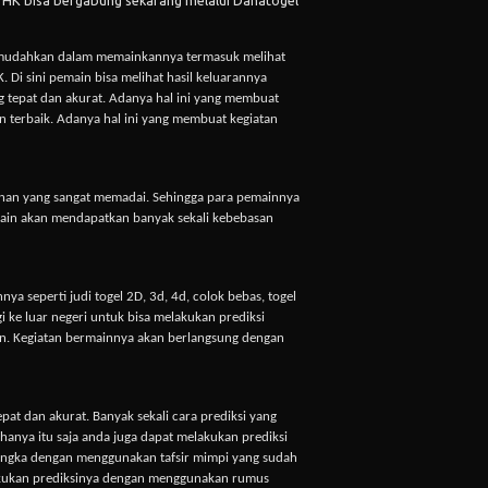
HK bisa bergabung sekarang melalui Danatogel
n dimudahkan dalam memainkannya termasuk melihat
. Di sini pemain bisa melihat hasil keluarannya
 tepat dan akurat. Adanya hal ini yang membuat
n terbaik. Adanya hal ini yang membuat kegiatan
mainan yang sangat memadai. Sehingga para pemainnya
emain akan mendapatkan banyak sekali kebebasan
a seperti judi togel 2D, 3d, 4d, colok bebas, togel
i ke luar negeri untuk bisa melakukan prediksi
an. Kegiatan bermainnya akan berlangsung dengan
at dan akurat. Banyak sekali cara prediksi yang
hanya itu saja anda juga dapat melakukan prediksi
 angka dengan menggunakan tafsir mimpi yang sudah
 lakukan prediksinya dengan menggunakan rumus