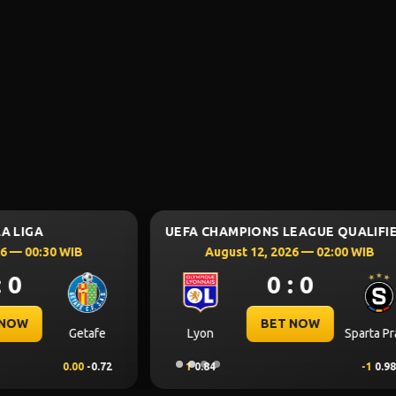
26
8/8/2026
8/8/2026
8/8/2026
8/8/2026
8
IERS
UEFA CHAMPIONS LEAGUE QUALIFIERS
UEF
August 11, 2026 — 22:59 WIB
0 : 0
BET NOW
Union Saint-
Sl
bahce
Bodo Glimt
Gilloise
Brat
.87
0.75
0.77
-0.75
-0.95
0.