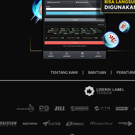
TENTANG KAMI
|
BANTUAN
|
PERATUR