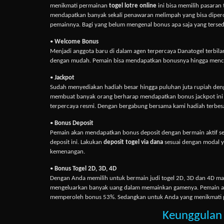
menikmati permainan
togel lotre online
ini bisa memilih pasaran
mendapatkan banyak sekali penawaran melimpah yang bisa dipero
pemainnya. Bagi yang belum mengenal bonus apa saja yang tersedi
•
Welcome Bonus
Menjadi anggota baru di dalam agen terpercaya Danatogel terbil
dengan mudah. Pemain bisa mendapatkan bonusnya hingga menca
•
Jackpot
Sudah menyediakan hadiah besar hingga puluhan juta rupiah den
membuat banyak orang berharap mendapatkan bonus jackpot ini s
terpercaya resmi. Dengan bergabung bersama kami hadiah terbes
•
Bonus Deposit
Pemain akan mendapatkan bonus deposit dengan bermain aktif set
deposit ini. Lakukan
deposit togel via dana
sesuai dengan modal y
kemenangan.
•
Bonus Togel 2D, 3D, 4D
Dengan Anda memilih untuk bermain judi togel 2D, 3D dan 4D mak
mengeluarkan banyak uang dalam memainkan gamenya. Pemain ak
memperoleh bonus 53%. Sedangkan untuk Anda yang menikmati p
Keunggulan 