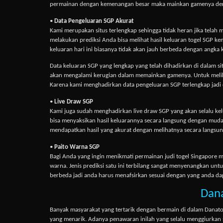
permainan dengan kemenangan besar maka mainkan gamenya deng
•
Data Pengeluaran SGP Akurat
Kami merupakan situs terlengkap sehingga tidak heran jika telah
melakukan prediksi Anda bisa melihat hasil keluaran togel SGP 
keluaran hari ini biasanya tidak akan jauh berbeda dengan angka k
Data keluaran SGP yang lengkap yang telah dihadirkan di dalam si
akan mengalami kerugian dalam memainkan gamenya. Untuk melihat
Karena kami menghadirkan data pengeluaran SGP terlengkap jadi
•
Live Draw SGP
Kami juga sudah menghadirkan live draw SGP yang akan selalu kelu
bisa menyaksikan hasil keluarannya secara langsung dengan muda
mendapatkan hasil yang akurat dengan melihatnya secara langs
•
Paito Warna SGP
Bagi Anda yang ingin menikmati permainan judi
togel Singapore
m
warna. Jenis prediksi satu ini terbilang sangat menyenangkan u
berbeda jadi anda harus menafsirkan sesuai dengan yang anda da
Dana
Banyak masyarakat yang tertarik dengan bermain di dalam Dana
yang menarik. Adanya penawaran inilah yang selalu menggiurkan 