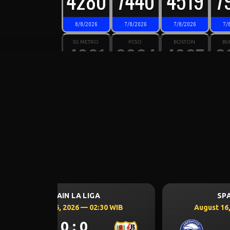
4280
7440
4519
7
8/8/2026
7/8/2026
7/8/2026
7/
SG METRO
PCSO
BOSTON
BU
4821
6964
4925
6
8/8/2026
7/8/2026
7/8/2026
7/
UEFA CHAMPIONS LEAGUE QUALIFIERS
August 12, 2026 — 01:30 WIB
0 : 0