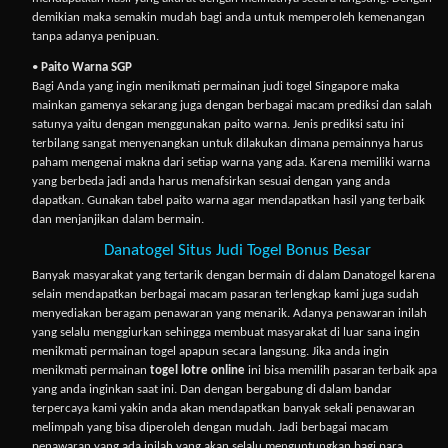
demikian maka semakin mudah bagi anda untuk memperoleh kemenangan
tanpa adanya penipuan.
•
Paito Warna SGP
Bagi Anda yang ingin menikmati permainan judi
togel Singapore
maka
mainkan gamenya sekarang juga dengan berbagai macam prediksi dan salah
satunya yaitu dengan menggunakan paito warna. Jenis prediksi satu ini
terbilang sangat menyenangkan untuk dilakukan dimana pemainnya harus
paham mengenai makna dari setiap warna yang ada. Karena memiliki warna
yang berbeda jadi anda harus menafsirkan sesuai dengan yang anda
dapatkan. Gunakan tabel paito warna agar mendapatkan hasil yang terbaik
dan menjanjikan dalam bermain.
Danatogel Situs Judi Togel Bonus Besar
Banyak masyarakat yang tertarik dengan bermain di dalam Danatogel karena
selain mendapatkan berbagai macam pasaran terlengkap kami juga sudah
menyediakan beragam penawaran yang menarik. Adanya penawaran inilah
yang selalu menggiurkan sehingga membuat masyarakat di luar sana ingin
menikmati permainan togel apapun secara langsung. Jika anda ingin
menikmati permainan
togel lotre online
ini bisa memilih pasaran terbaik apa
yang anda inginkan saat ini. Dan dengan bergabung di dalam bandar
terpercaya kami yakin anda akan mendapatkan banyak sekali penawaran
melimpah yang bisa diperoleh dengan mudah. Jadi berbagai macam
penawaran yang ada inilah yang akan selalu menguntungkan bagi para