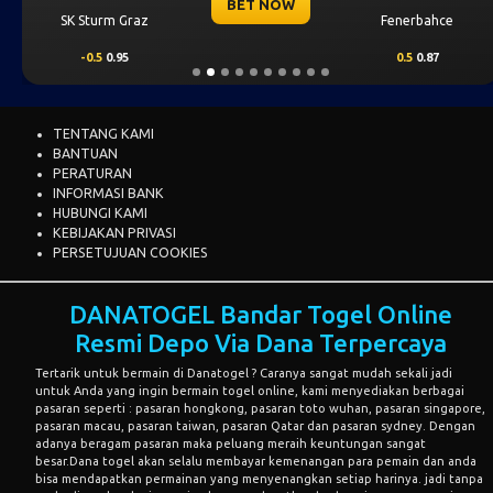
BET NOW
SK Sturm Graz
Fenerbahce
-0.5
0.95
0.5
0.87
TENTANG KAMI
BANTUAN
PERATURAN
INFORMASI BANK
HUBUNGI KAMI
KEBIJAKAN PRIVASI
PERSETUJUAN COOKIES
DANATOGEL Bandar Togel Online
Resmi Depo Via Dana Terpercaya
Tertarik untuk bermain di
Danatogel
? Caranya sangat mudah sekali jadi
untuk Anda yang ingin bermain togel online, kami menyediakan berbagai
pasaran seperti : pasaran hongkong, pasaran toto wuhan, pasaran singapore,
pasaran macau, pasaran taiwan, pasaran Qatar dan pasaran sydney. Dengan
adanya beragam pasaran maka peluang meraih keuntungan sangat
besar.Dana togel akan selalu membayar kemenangan para pemain dan anda
bisa mendapatkan permainan yang menyenangkan setiap harinya. jadi tanpa