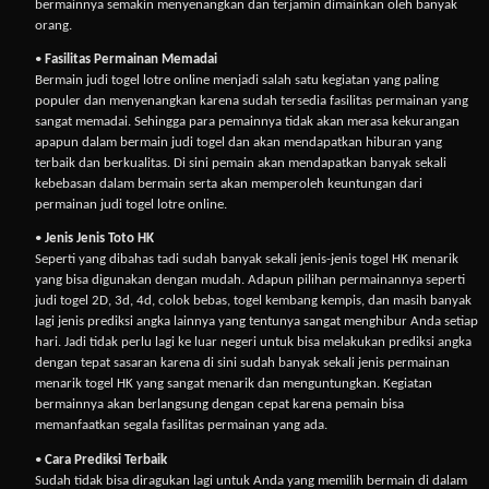
bermainnya semakin menyenangkan dan terjamin dimainkan oleh banyak
orang.
•
Fasilitas Permainan Memadai
Bermain judi togel lotre online menjadi salah satu kegiatan yang paling
populer dan menyenangkan karena sudah tersedia fasilitas permainan yang
sangat memadai. Sehingga para pemainnya tidak akan merasa kekurangan
apapun dalam bermain judi togel dan akan mendapatkan hiburan yang
terbaik dan berkualitas. Di sini pemain akan mendapatkan banyak sekali
kebebasan dalam bermain serta akan memperoleh keuntungan dari
permainan judi togel lotre online.
•
Jenis Jenis Toto HK
Seperti yang dibahas tadi sudah banyak sekali jenis-jenis togel HK menarik
yang bisa digunakan dengan mudah. Adapun pilihan permainannya seperti
judi togel 2D, 3d, 4d, colok bebas, togel kembang kempis, dan masih banyak
lagi jenis prediksi angka lainnya yang tentunya sangat menghibur Anda setiap
hari. Jadi tidak perlu lagi ke luar negeri untuk bisa melakukan prediksi angka
dengan tepat sasaran karena di sini sudah banyak sekali jenis permainan
menarik togel HK yang sangat menarik dan menguntungkan. Kegiatan
bermainnya akan berlangsung dengan cepat karena pemain bisa
memanfaatkan segala fasilitas permainan yang ada.
•
Cara Prediksi Terbaik
Sudah tidak bisa diragukan lagi untuk Anda yang memilih bermain di dalam