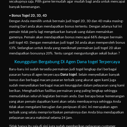
secukupnya saja. Pilih game termudah agar mudah bagi anda untuk mencapai
banyak kemenangan.
•
Bonus Togel 2D, 3D, 4D
Dengan Anda memilih untuk bermain judi togel 2D, 3D dan 4D maka masing-
masing Dari anda akan mendapatkan bonus tertentu. Dengan adanya hal ini
pemain tidak perlu lagi mengeluarkan banyak uang dalam memainkan
gamenya. Pemain akan mendapatkan bonus mencapai 66% dengan bermain
judi togel 4D. Dengan memainkan judi togel 3d anda akan memperoleh bonus
53%. Sedangkan untuk Anda yang menikmati permainan judi togel 2D akan
mendapatkan bonusnya 20%. Tentu sangat menguntungkan sekali bukan ?
Keunggulan Bergabung Di Agen Dana togel Terpercaya
Baru-baru ini sudah tersedia permainan judi togel lengkap dari berbagai
pasaran hanya di agen terpercaya
Dana togel
. Selain menyediakan banyak
bonus dan berbagai macam pasaran terbaik yang akurat agen kami juga
sudah menyediakan berbagai macam keunggulan dalam pelayanan yang kami
berikan. Menghadirkan fasilitas permainan yang paling lengkap sehingga
memudahkan seluruh kegiatan bermain anda. Dan berapa besar kemenangan
yang akan pemain dapatkan kami akan selalu membayarnya sehingga Anda
tidak akan mengalami kerugian dan penipuan di sini. Ini merupakan agen
terbaik yang selalu memprioritaskan pemainnya dan Anda bisa mendapatkan
pelayanan secara maksimal selama 24 jam.
Tidak hanya itu saja di sini juga sudah memberikan pelayanan customer