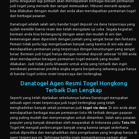
perlu diragukan lagi pemain akan mendapatkan berbagai macam permainan
judi togel yang menarik dan sangat memuaskan. Hiburan menarik apapun
bisa dilakukan dengan mudah dan anda akan mendapatkan permainan togel
dari berbagai pasaran.
Danatogel
adalah salah satu bandar togel deposit via dana terpercaya yang
sudah memiliki lisensi resmi dan telah mengalami uji coba. Segala kegiatan
bermain anda bisa berlangsung dengan aman dan mudah di sini dan
kemenangan akan diperoleh dengan jumlah yang sangat besar dan fantastis.
Pemain tidak perlu lagi mengeluarkan banyak uang karena di sini ada akan
mendapatkan permainan yang terpercaya dengan keuntungan yang sangat
besar. Bermain judi togel hanya dengan minimal deposit sebesar 10.000 anda
akan mendapatkan beragam permainan togel menarik yang mudah
dilakukan. Jadi tidak perlu khawatir untuk anda yang tertarik dan ingin
menikmati permainan prediksi angka segera bergabung sekarang juga hanya
di
bandar togel online
resmi terpercaya dan terlengkap.
Danatogel Agen Resmi Togel Hongkong
Terbaik Dan Lengkap
Seperti yang telah dijelaskan sebelumnya bahwa Danatogel merupakan
sebuah agen resmi terpercaya judi togel terlengkap yang telah
menghadirkan banyak sekali permainan judi
togel via dana
. Di sini anda akan
mendapatkan berbagai macam permainan toto Hk terbaik dengan pasaran
yang paling mudah dan menyenangkan untuk dimainkan. Salah satu pasaran
populer yang banyak dimainkan oleh masyarakat di Indonesia yaitu
Toto HK
.
Togel HK menjadi perbincangan banyak orang karena sangat sederhana
untuk diprediksi dan menghadirkan data pengeluaran yang lengkap hanya di
agen terpercaya ini. Sehingga ketika ingin memainkannya pemain akan