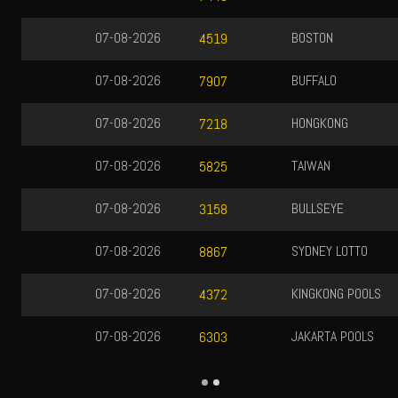
BOSTON
06-08-2026
5896
BUFFALO
07-08-2026
6914
HONGKONG
06-08-2026
1083
TAIWAN
07-08-2026
5838
BULLSEYE
07-08-2026
4853
SYDNEY LOTTO
07-08-2026
3712
KINGKONG POOLS
07-08-2026
0458
JAKARTA POOLS
07-08-2026
9673