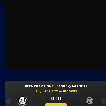
UEFA CHAMPIONS LEAGUE QUALIFIERS
August 12, 2026 — 01:30 WIB
0 : 0
Previous
Ne