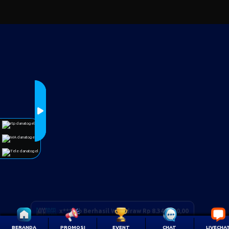
x*****b Berhasil Withdraw Rp 8.349.000,00
BERANDA
PROMOSI
EVENT
CHAT
LIVECHA