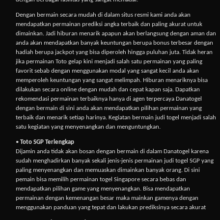
Dengan bermain secara mudah di dalam situs resmi kami anda akan
mendapatkan permainan prediksi angka terbaik dan paling akurat untuk
dimainkan. Jadi hiburan menarik apapun akan berlangsung dengan aman dan
anda akan mendapatkan banyak keuntungan berupa bonus terbesar dengan
hadiah berupa jackpot yang bisa diperoleh hingga puluhan juta. Tidak heran
jika permainan Toto gelap kini menjadi salah satu permainan yang paling
favorit sebab dengan menggunakan modal yang sangat kecil anda akan
memperoleh keuntungan yang sangat melimpah. Hiburan menariknya bisa
dilakukan secara online dengan mudah dan cepat kapan saja. Dapatkan
rekomendasi permainan terbaiknya hanya di agen terpercaya Danatogel
dengan bermain di sini anda akan mendapatkan pilihan permainan yang
terbaik dan menarik setiap harinya. Kegiatan bermain judi togel menjadi salah
satu kegiatan yang menyenangkan dan menguntungkan.
•
Toto SGP Terlengkap
Dijamin anda tidak akan bosan dengan bermain di dalam Danatogel karena
sudah menghadirkan banyak sekali jenis-jenis permainan judi togel SGP yang
paling menyenangkan dan memuaskan dimainkan banyak orang. Di sini
pemain bisa memilih permainan togel Singapore secara bebas dan
mendapatkan pilihan game yang menyenangkan. Bisa mendapatkan
permainan dengan kemenangan besar maka mainkan gamenya dengan
menggunakan panduan yang tepat dan lakukan prediksinya secara akurat