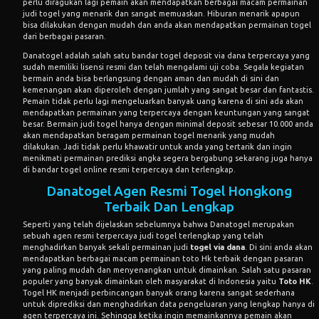
perlu diragukan lagi pemain akan mendapatkan berbagai macam permainan
judi togel yang menarik dan sangat memuaskan. Hiburan menarik apapun
bisa dilakukan dengan mudah dan anda akan mendapatkan permainan togel
dari berbagai pasaran.
Danatogel
adalah salah satu bandar togel deposit via dana terpercaya yang
sudah memiliki lisensi resmi dan telah mengalami uji coba. Segala kegiatan
bermain anda bisa berlangsung dengan aman dan mudah di sini dan
kemenangan akan diperoleh dengan jumlah yang sangat besar dan fantastis.
Pemain tidak perlu lagi mengeluarkan banyak uang karena di sini ada akan
mendapatkan permainan yang terpercaya dengan keuntungan yang sangat
besar. Bermain judi togel hanya dengan minimal deposit sebesar 10.000 anda
akan mendapatkan beragam permainan togel menarik yang mudah
dilakukan. Jadi tidak perlu khawatir untuk anda yang tertarik dan ingin
menikmati permainan prediksi angka segera bergabung sekarang juga hanya
di
bandar togel online
resmi terpercaya dan terlengkap.
Danatogel Agen Resmi Togel Hongkong
Terbaik Dan Lengkap
Seperti yang telah dijelaskan sebelumnya bahwa Danatogel merupakan
sebuah agen resmi terpercaya judi togel terlengkap yang telah
menghadirkan banyak sekali permainan judi
togel via dana
. Di sini anda akan
mendapatkan berbagai macam permainan toto Hk terbaik dengan pasaran
yang paling mudah dan menyenangkan untuk dimainkan. Salah satu pasaran
populer yang banyak dimainkan oleh masyarakat di Indonesia yaitu
Toto HK
.
Togel HK menjadi perbincangan banyak orang karena sangat sederhana
untuk diprediksi dan menghadirkan data pengeluaran yang lengkap hanya di
agen terpercaya ini. Sehingga ketika ingin memainkannya pemain akan