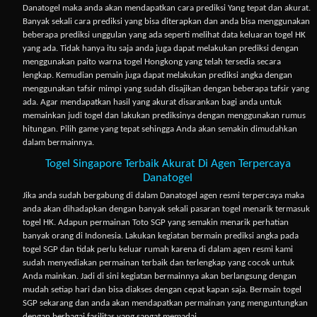
Danatogel
maka anda akan mendapatkan cara prediksi Yang tepat dan akurat.
Banyak sekali cara prediksi yang bisa diterapkan dan anda bisa menggunakan
beberapa prediksi unggulan yang ada seperti melihat data keluaran togel HK
yang ada. Tidak hanya itu saja anda juga dapat melakukan prediksi dengan
menggunakan paito warna togel Hongkong yang telah tersedia secara
lengkap. Kemudian pemain juga dapat melakukan prediksi angka dengan
menggunakan tafsir mimpi yang sudah disajikan dengan beberapa tafsir yang
ada. Agar mendapatkan hasil yang akurat disarankan bagi anda untuk
memainkan judi togel dan lakukan prediksinya dengan menggunakan rumus
hitungan. Pilih game yang tepat sehingga Anda akan semakin dimudahkan
dalam bermainnya.
Togel Singapore Terbaik Akurat Di Agen Terpercaya
Danatogel
Jika anda sudah bergabung di dalam Danatogel agen resmi terpercaya maka
anda akan dihadapkan dengan banyak sekali pasaran togel menarik termasuk
togel HK. Adapun permainan Toto SGP yang semakin menarik perhatian
banyak orang di Indonesia. Lakukan kegiatan bermain prediksi angka pada
togel SGP dan tidak perlu keluar rumah karena di dalam agen resmi kami
sudah menyediakan permainan terbaik dan terlengkap yang cocok untuk
Anda mainkan. Jadi di sini kegiatan bermainnya akan berlangsung dengan
mudah setiap hari dan bisa diakses dengan cepat kapan saja. Bermain togel
SGP sekarang dan anda akan mendapatkan permainan yang menguntungkan
dengan berbagai fasilitas yang sangat memadai.