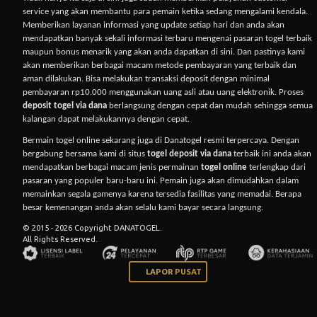
service yang akan membantu para pemain ketika sedang mengalami kendala.
Memberikan layanan informasi yang update setiap hari dan anda akan
mendapatkan banyak sekali informasi terbaru mengenai pasaran togel terbaik
maupun bonus menarik yang akan anda dapatkan di sini. Dan pastinya kami
akan memberikan berbagai macam metode pembayaran yang terbaik dan
aman dilakukan. Bisa melakukan transaksi deposit dengan minimal
pembayaran rp10.000 menggunakan uang asli atau uang elektronik. Proses
deposit togel via dana
berlangsung dengan cepat dan mudah sehingga semua
kalangan dapat melakukannya dengan cepat.
Bermain togel online sekarang juga di Danatogel resmi terpercaya. Dengan
bergabung bersama kami di situs
togel deposit via dana
terbaik ini anda akan
mendapatkan berbagai macam jenis permainan
togel online
terlengkap dari
pasaran yang populer baru-baru ini. Pemain juga akan dimudahkan dalam
memainkan segala gamenya karena tersedia fasilitas yang memadai. Berapa
besar kemenangan anda akan selalu kami bayar secara langsung.
© 2015 - 2026 Copyright DANATOGEL.
All Rights Reserved.
LAPOR PUSAT