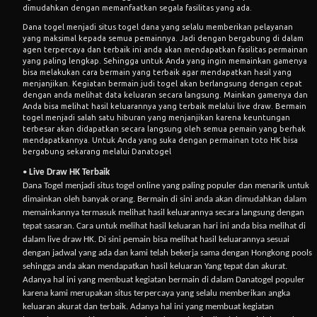
dimudahkan dengan memanfaatkan segala fasilitas yang ada.
Dana togel
menjadi situs togel dana yang selalu memberikan pelayanan
yang maksimal kepada semua pemainnya. Jadi dengan bergabung di dalam
agen terpercaya dan terbaik ini anda akan mendapatkan fasilitas permainan
yang paling lengkap. Sehingga untuk Anda yang ingin memainkan gamenya
bisa melakukan cara bermain yang terbaik agar mendapatkan hasil yang
menjanjikan. Kegiatan bermain judi togel akan berlangsung dengan cepat
dengan anda melihat data keluaran secara langsung. Mainkan gamenya dan
Anda bisa melihat hasil keluarannya yang terbaik melalui live draw. Bermain
togel menjadi salah satu hiburan yang menjanjikan karena keuntungan
terbesar akan didapatkan secara langsung oleh semua pemain yang berhak
mendapatkannya. Untuk Anda yang suka dengan permainan toto HK bisa
bergabung sekarang melalui Danatogel
•
Live Draw HK Terbaik
Dana Togel menjadi situs togel online yang paling populer dan menarik untuk
dimainkan oleh banyak orang. Bermain di sini anda akan dimudahkan dalam
memainkannya termasuk melihat hasil keluarannya secara langsung dengan
tepat sasaran. Cara untuk melihat hasil keluaran hari ini anda bisa melihat di
dalam live draw HK. Di sini pemain bisa melihat hasil keluarannya sesuai
dengan jadwal yang ada dan kami telah bekerja sama dengan Hongkong pools
sehingga anda akan mendapatkan hasil keluaran Yang tepat dan akurat.
Adanya hal ini yang membuat kegiatan bermain di dalam Danatogel populer
karena kami merupakan situs terpercaya yang selalu memberikan angka
keluaran akurat dan terbaik. Adanya hal ini yang membuat kegiatan