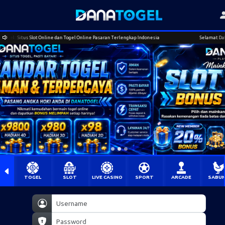
itus Slot Online dan Togel Online Pasaran Terlengkap Indonesia
Selamat Datang di Da
TOGEL
SLOT
LIVE CASINO
SPORT
ARCADE
SABU