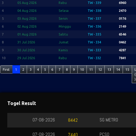
3
05 Aug 2026
Rabu
TW - 339
6960
4
04 Aug 2026
Selasa
TW - 338
2470
5
03 Aug 2026
Senin
TW - 337
0176
6
02 Aug 2026
Minggu
TW - 336
2149
7
01 Aug 2026
Sabtu
TW - 335
6546
8
31 Jul 2026
Jumat
TW - 334
0462
9
30 Jul 2026
Kamis
TW - 333
4287
10
29 Jul 2026
Rabu
TW - 332
7841
First
1
2
3
4
5
6
7
8
9
10
11
12
13
14
15
(
)
Togel Result
SG METRO
07-08-2026
9123
PCSO
07-08-2026
6964